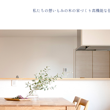
本文までスキップ
私たちの想い
もみの木の家づくり
高機能な