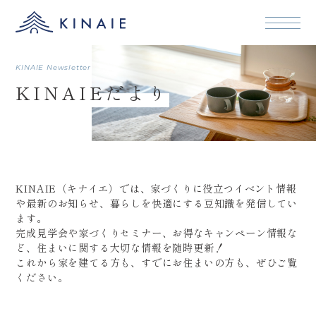
本文まで
KINAIE Newsletter
KINAIEだより
KINAIE（キナイエ）では、家づくりに役立つイベント情報
や最新のお知らせ、暮らしを快適にする豆知識を発信してい
ます。
完成見学会や家づくりセミナー、お得なキャンペーン情報な
ど、住まいに関する大切な情報を随時更新！
これから家を建てる方も、すでにお住まいの方も、ぜひご覧
ください。