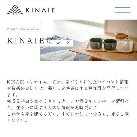
本文まで
KINAIE Newsletter
KINAIEだより
KINAIE（キナイエ）では、家づくりに役立つイベント情報
や最新のお知らせ、暮らしを快適にする豆知識を発信してい
ます。
完成見学会や家づくりセミナー、お得なキャンペーン情報な
ど、住まいに関する大切な情報を随時更新！
これから家を建てる方も、すでにお住まいの方も、ぜひご覧
ください。