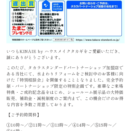
いつもKINAIE by ハウスメイクタカギをご愛顧いただき、
誠にありがとうございます。
このたび、タカラスタンダードパートナーショップ加盟店で
ある当社にて、水まわりリフォームをご検討中のお客様に向
けた「特別相談会」を開催することとなりました。完全予約
制・パートナーショップ限定の特別企画です。豪華なご来場
特典・ご成約記念品をはじめ、ショールーム展示品の大特価
販売、補助金・減税制度のご案内まで、この機会だけのお得
な内容を多数ご用意しております。
【ご予約時間枠】
①10時～／②11時～／③13時～／④14時～／⑤15時～／
⑥16時～