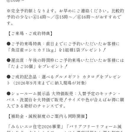
※完全予約制となります。お早めにご連絡ください。比較的
予約の少ない④14時～／⑤15時～／⑥16時～がおすすめで
す。
【ご来場・ご成約特典】
●ご予約来場特典：前日までにご予約いただいたお客様に
「魚沼産コシヒカリ1kg」を1組様1袋プレゼント！
●遅出賞：午後の時間枠にご予約来場いただいたお客様には
「たまご10個」をプレゼント！
●ご成約記念品：選べるグルメギフト カタログをプレゼン
ト（2026年9月末までに納入現場が対象）
●ショールーム展示品 大特価販売：入替予定のキッチン・
バス・洗面台を大特価で販売！サイズや色が合えばお得に購
入できる絶好のチャンスです。
【補助金・減税制度のご案内も同時開催】
「みらいエコ住宅2026事業」「バリアフリーリフォーム減