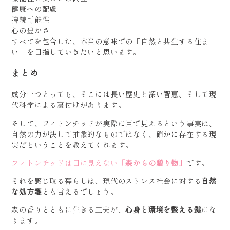
健康への配慮
持続可能性
心の豊かさ
すべてを包含した、本当の意味での「自然と共生する住ま
い」を目指していきたいと思います。
まとめ
成分一つとっても、そこには長い歴史と深い智恵、そして現
代科学による裏付けがあります。
そして、フィトンチッドが実際に目で見えるという事実は、
自然の力が決して抽象的なものではなく、確かに存在する現
実だということを教えてくれます。
フィトンチッドは目に見えない
「森からの贈り物」
です。
それを感じ取る暮らしは、現代のストレス社会に対する
自然
な処方箋
とも言えるでしょう。
森の香りとともに生きる工夫が、
心身と環境を整える鍵
にな
ります。