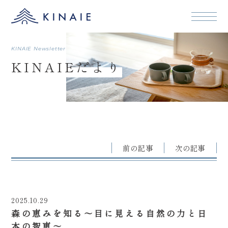
本文まで
KINAIE Newsletter
KINAIEだより
前の記事
次の記事
2025.10.29
森の恵みを知る～目に見える自然の力と日
本の智恵～