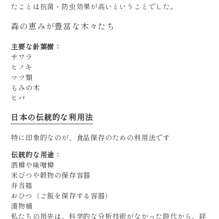
たことは抗菌・防虫効果が高いということでした。
森の恵みが豊富な木々たち
主要な針葉樹：
サワラ
ヒノキ
マツ類
もみの木
ヒバ
日本の伝統的な利用法
特に印象的なのが、食品保存のための利用法です
伝統的な用途：
酒樽や味噌樽
米びつや穀物の保存容器
弁当箱
おひつ（ご飯を保存する容器）
漬物桶
私たちの祖先は、科学的な分析技術がなかった時代から、経