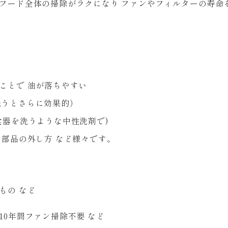
ジフード全体の掃除がラクになり ファンやフィルターの寿命
くことで 油が落ちやすい
洗うとさらに効果的）
食器を洗うような中性洗剤で)
 部品の外し方 など様々です。
もの など
10年間ファン掃除不要 など