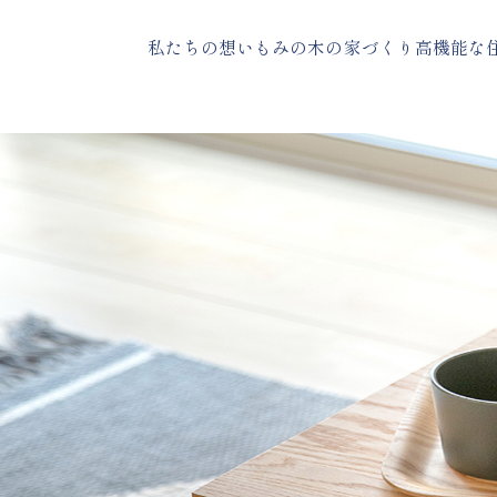
本文までスキップ
私たちの想い
もみの木の家づくり
高機能な